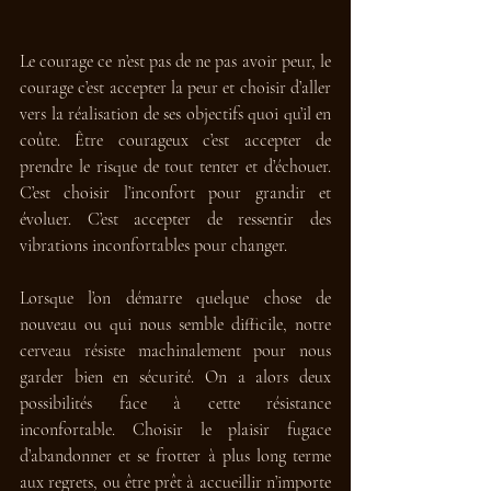
Le courage ce n’est pas de ne pas avoir peur, le 
courage c’est accepter la peur et choisir d’aller 
vers la réalisation de ses objectifs quoi qu’il en 
coûte. Être courageux c’est accepter de 
prendre le risque de tout tenter et d’échouer. 
C’est choisir l’inconfort pour grandir et 
évoluer. C’est accepter de ressentir des 
vibrations inconfortables pour changer. 
Lorsque l’on démarre quelque chose de 
nouveau ou qui nous semble difficile, notre 
cerveau résiste machinalement pour nous 
garder bien en sécurité. On a alors deux 
possibilités face à cette résistance 
inconfortable. Choisir le plaisir fugace 
d’abandonner et se frotter à plus long terme 
aux regrets, ou être prêt à accueillir n’importe 