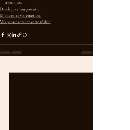
avec moi. 
Développer son potentiel
Mieux gérer vos émotions
Vos pensées créent votre réalité
Posts récents
Voir tout