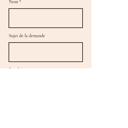
Nom
Sujet de la demande
Email
Dîtes-moi comment je peux vous
aider