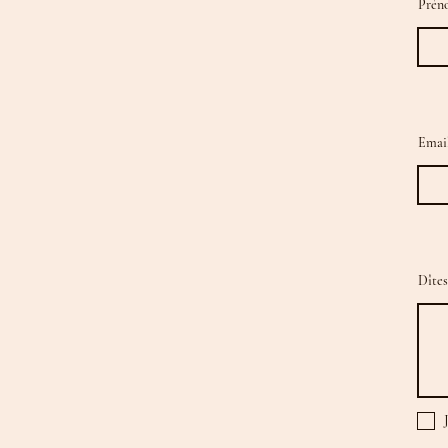
Prén
Emai
Dîtes