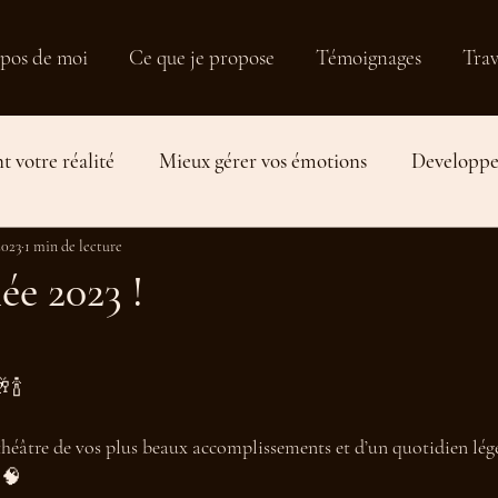
pos de moi
Ce que je propose
Témoignages
Trav
t votre réalité
Mieux gérer vos émotions
Developper
2023
Travailler sa relation aux autres
1 min de lecture
Equilibre de vie et plani
e 2023 !
🍾
théâtre de vos plus beaux accomplissements et d’un quotidien lége
✨🧠 