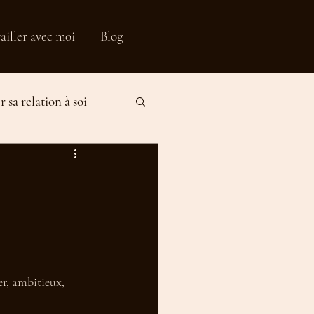
ailler avec moi
Blog
 sa relation à soi
fication
r, ambitieux, 