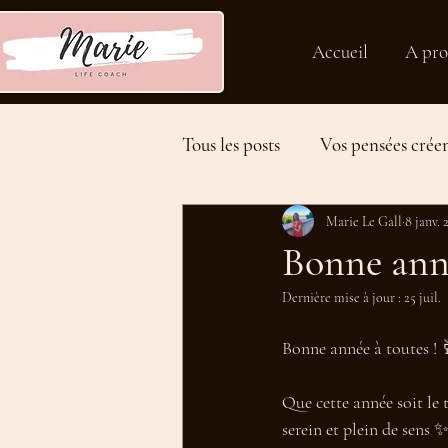
Accueil
A pro
Tous les posts
Vos pensées créen
Développer son potentiel
Marie Le Gall
8 janv. 
Bonne anné
Dernière mise à jour :
25 juil.
Tips en vidéo
Bonne année à toutes ! 
Que cette année soit le 
serein et plein de sens 