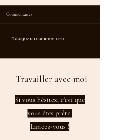
Commentaires
Comment se retrouver quand
Équilibre de vie : 
Rédigez un commentaire...
on s'est perdue en chemin ?
tant de femmes fini
épuisées
Travailler avec moi
Si vous hésitez, c'est que
vous êtes prête.
Lancez-vous !