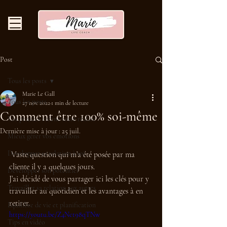
Post
Tous les posts
Marie Le Gall
Tous les posts
27 nov. 2022
1 min de lecture
Comment être 100% soi-même
Vos pensées créent votre réalité
Dernière mise à jour :
25 juil.
Mieux gérer vos émotions
Developper sa relation à soi
 Vaste question qui m’a été posée par ma 
cliente il y a quelques jours.  
Développer son potentiel
J’ai décidé de vous partager ici les clés pour y 
Travailler sa relation aux autres
travailler au quotidien et les avantages à en 
retirer. 
Equilibre de vie et planification
https://youtu.be/Z4Nct98qTNw
Tips en vidéo