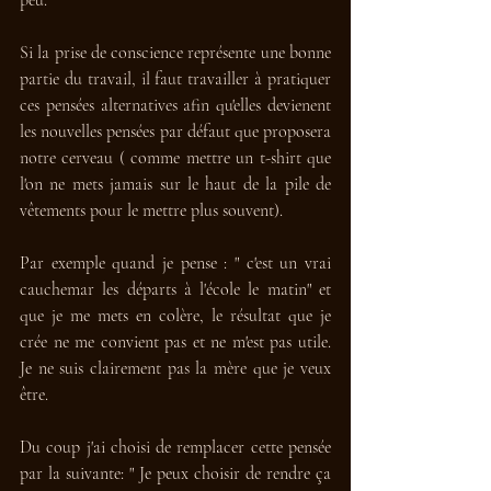
Si la prise de conscience représente une bonne 
partie du travail, il faut travailler à pratiquer 
ces pensées alternatives afin qu'elles devienent 
les nouvelles pensées par défaut que proposera 
notre cerveau ( comme mettre un t-shirt que 
l'on ne mets jamais sur le haut de la pile de 
vêtements pour le mettre plus souvent).
Par exemple quand je pense : " c'est un vrai 
cauchemar les départs à l'école le matin" et 
que je me mets en colère, le résultat que je 
crée ne me convient pas et ne m'est pas utile. 
Je ne suis clairement pas la mère que je veux 
être.
Du coup j'ai choisi de remplacer cette pensée 
par la suivante: " Je peux choisir de rendre ça 