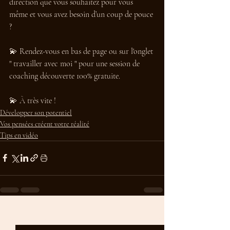
direction que vous souhaitez pour vous 
même et vous avez besoin d’un coup de pouce 
? 
💫 
Rendez-vous en bas de page ou sur l'onglet 
" travailler avec moi " pour une session de 
coaching découverte 100% gratuite. 
💫 À très vite !
Développer son potentiel
Vos pensées créent votre réalité
Tips en vidéo
Posts récents
Voir tout