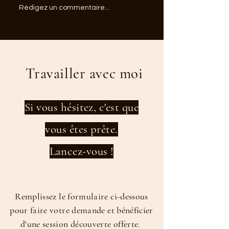
La confusion vous empêche
Quelles phrases dir
Rédigez un commentaire...
d'agir
vie aujourd'hui ?
Travailler avec moi
Si vous hésitez, c'est que
vous êtes prête.
Lancez-vous !
Remplissez le formulaire ci-dessous
pour faire votre demande et bénéficier
d'une session découverte offerte.