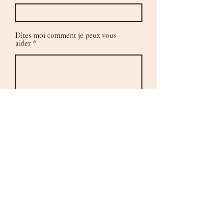
Dîtes-moi comment je peux vous
aider
Je confirme avoir pris connaissance de
la
politique de confidentialité
Je me lance !