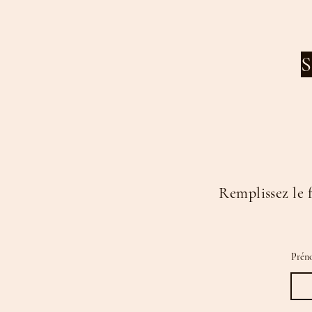
S
Remplissez le 
Prén