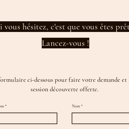
i vous hésitez, c'est que vous êtes prê
Lancez-vous !
formulaire ci-dessous pour faire votre demande et 
session découverte offerte.
om
Nom