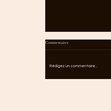
Commentaires
Rédigez un commentaire...
Comment garder une routine
pendant les vacances sans
culpabiliser ?