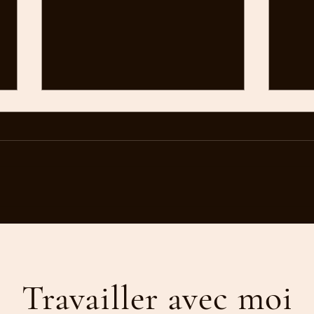
Comment se retrouver quand on
Syndr
s'est perdue en chemin ?
compr
retro
soi
Travailler avec moi