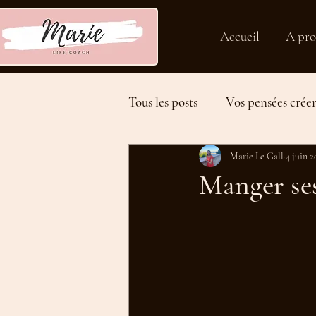
Accueil
A pro
Tous les posts
Vos pensées créen
Développer son potentiel
Marie Le Gall
4 juin 2
Manger se
Tips en vidéo