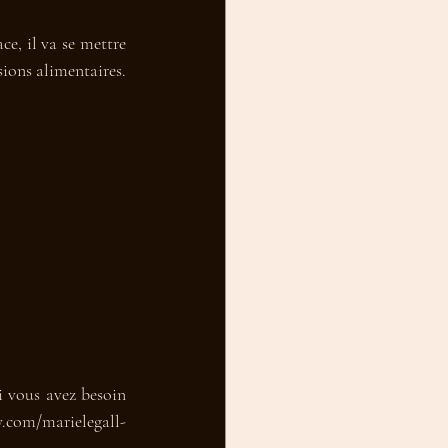
e, il va se mettre 
ions alimentaires. 
i vous avez besoin 
y.com/marielegall-