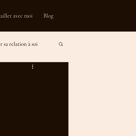
ailler avec moi
Blog
 sa relation à soi
fication