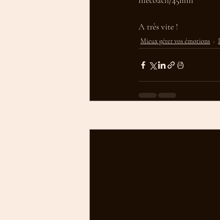
lifecoach/45min
A très vite !
Mieux gérer vos émotions
Posts récents