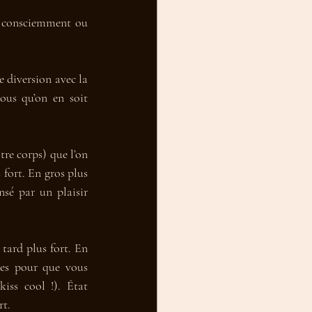
 consciemment ou 
 diversion avec la 
us qu’on en soit 
re corps) que l’on 
 fort. En gros plus 
sé par un plaisir 
tard plus fort. En 
es pour que vous 
ss cool !). État 
rt.