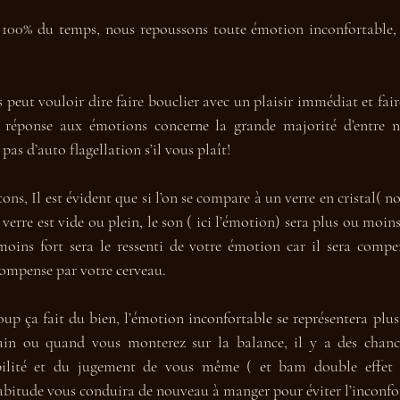
 100% du temps, nous repoussons toute émotion inconfortable,
eut vouloir dire faire bouclier avec un plaisir immédiat et faire
 réponse aux émotions concerne la grande majorité d’entre no
as d’auto flagellation s’il vous plaît!
ns, Il est évident que si l’on se compare à un verre en cristal( not
e verre est vide ou plein, le son ( ici l’émotion) sera plus ou moins
moins fort sera le ressenti de votre émotion car il sera compen
ompense par votre cerveau.
up ça fait du bien, l’émotion inconfortable se représentera plus 
main ou quand vous monterez sur la balance, il y a des chanc
abilité et du jugement de vous même ( et bam double effet ki
abitude vous conduira de nouveau à manger pour éviter l’inconfo