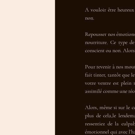
A vouloir être heureux
non. 
Repousser nos émotions p
nourriture. Ce type de
conscient ou non. Alors p
Pour revenir à nos mouto
fait tinter, tantôt que l
votre ventre est plein 
assimilé comme une réc
Alors, même si sur le co
plus de cela,le lende
ressentiez de la culp
émotionnel qui avec l’h