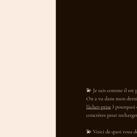
💫 Je sais comme il est p
On a vu dans mon dernier
lâcher-prise
 ) pourquoi 
concrètes pour recharger 
💫 Voici de quoi vous do