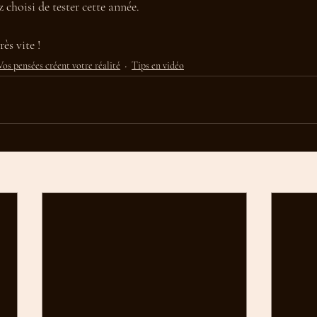
 choisi de tester cette année. 
rès vite !
Vos pensées créent votre réalité
Tips en vidéo