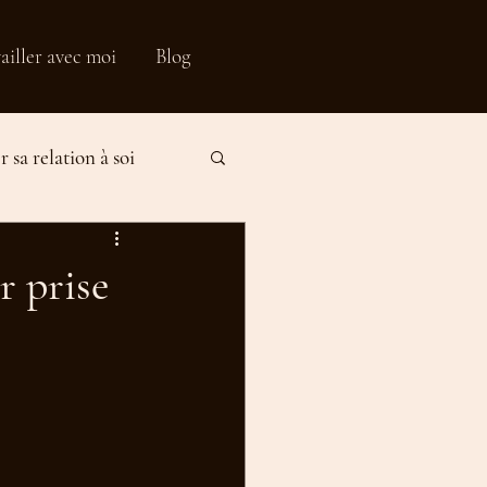
ailler avec moi
Blog
 sa relation à soi
fication
r prise