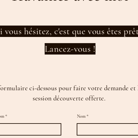
i vous hésitez, c'est que vous êtes prê
Lancez-vous !
formulaire ci-dessous pour faire votre demande et 
session découverte offerte.
om
Nom