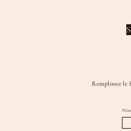
S
Remplissez le 
Prén