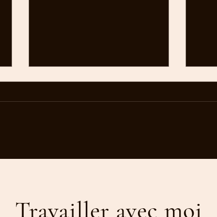
Vacances: Arrêtez de vous
Le po
comparer sans cesse!
émot
Travailler avec moi