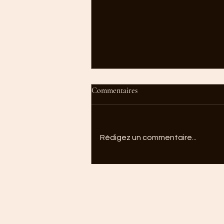
Commentaires
Rédigez un commentaire...
Vacances: Les vacances sont aussi
un 50-50