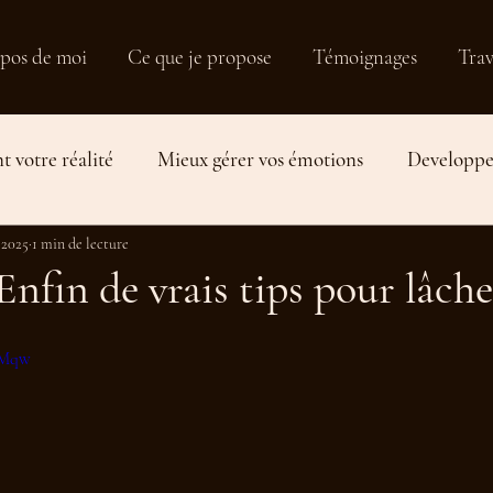
pos de moi
Ce que je propose
Témoignages
Trav
t votre réalité
Mieux gérer vos émotions
Developper
 2025
Travailler sa relation aux autres
1 min de lecture
Equilibre de vie et plani
Enfin de vrais tips pour lâche
oyMqw