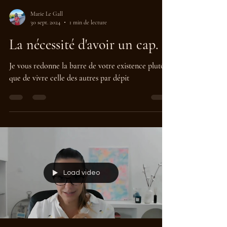
Marie Le Gall
30 sept. 2024
1 min de lecture
La nécessité d'avoir un cap.
Je vous redonne la barre de votre existence plutôt
que de vivre celle des autres par dépit
Load video