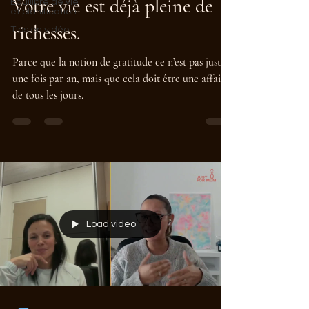
Votre vie est déjà pleine de
Equilibre de vie
et planification
richesses.
Tips en vidéo
Parce que la notion de gratitude ce n’est pas juste
une fois par an, mais que cela doit être une affaire
de tous les jours.
Load video