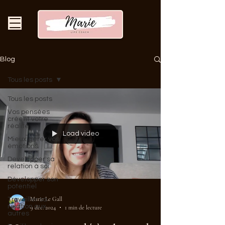
Blog
Tous les posts
Tous les posts
Vos pensées
créent votre
réalité
Load video
Mieux gérer vos
émotions
Developper sa
relation à soi
Développer son
potentiel
Marie Le Gall
Travailler sa
relation aux
9 déc. 2024
1 min de lecture
autres