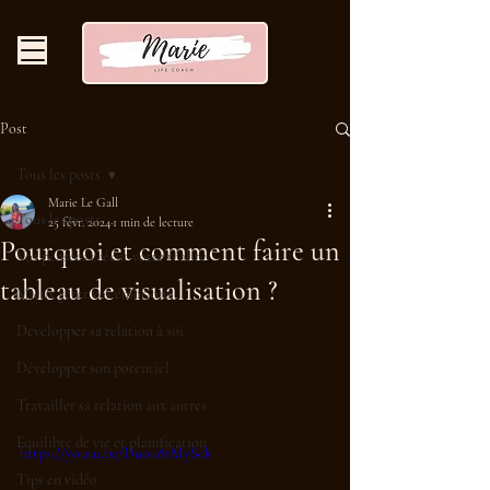
Post
Tous les posts
Marie Le Gall
Tous les posts
25 févr. 2024
1 min de lecture
Pourquoi et comment faire un
Vos pensées créent votre réalité
tableau de visualisation ?
Mieux gérer vos émotions
Developper sa relation à soi
Développer son potentiel
Travailler sa relation aux autres
Equilibre de vie et planification
https://youtu.be/Duou8rMySck
Tips en vidéo