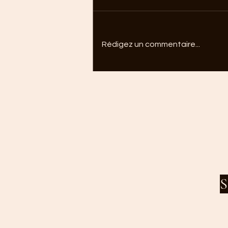
Rédigez un commentaire...
Comment garder une routine
pendant les vacances sans
culpabiliser ?
S