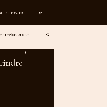
ailler avec moi
Blog
 sa relation à soi
fication
teindre