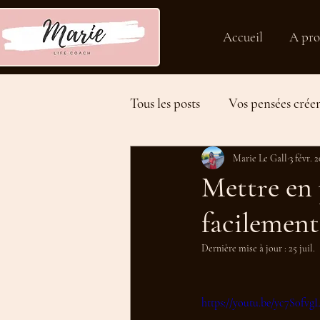
Accueil
A pro
Tous les posts
Vos pensées créen
Développer son potentiel
Marie Le Gall
3 févr. 
Mettre en 
facilement
Tips en vidéo
Dernière mise à jour :
25 juil.
https://youtu.be/yc7S0fvg