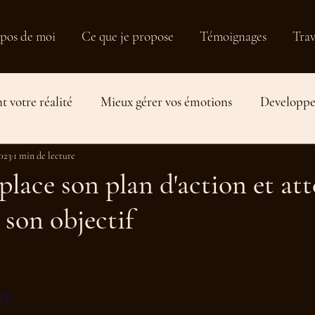
pos de moi
Ce que je propose
Témoignages
Trav
t votre réalité
Mieux gérer vos émotions
Developper
2023
Travailler sa relation aux autres
1 min de lecture
Equilibre de vie et plani
place son plan d'action et at
 son objectif
LLE