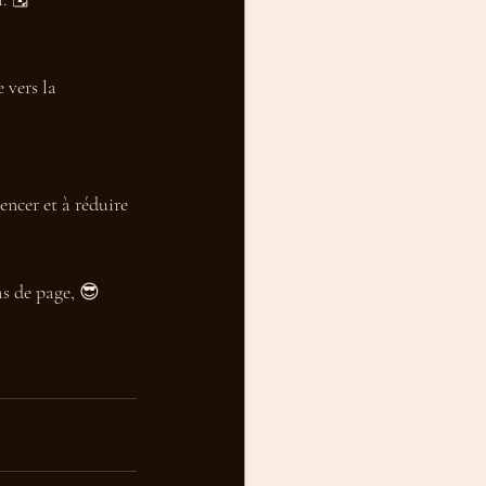
 vers la 
ncer et à réduire 
as de page, 😎