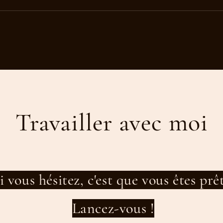
Comment se retrouver quand on
Équil
s'est perdue en chemin ?
de fe
Travailler avec moi
i vous hésitez, c'est que vous êtes prê
Lancez-vous !