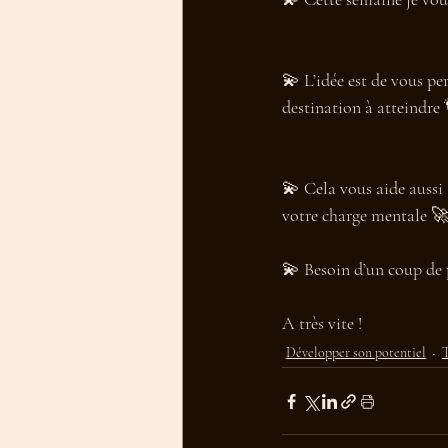
💫 L’idée est de vous pe
destination à atteindre
💫 Cela vous aide aussi
votre charge mentale 
💫 Besoin d’un coup de 
A très vite ! 
Développer son potentiel
T