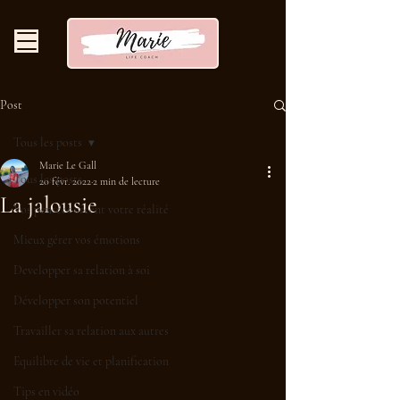
Post
Tous les posts
Marie Le Gall
Tous les posts
20 févr. 2022
2 min de lecture
La jalousie
Vos pensées créent votre réalité
Mieux gérer vos émotions
Developper sa relation à soi
Développer son potentiel
Travailler sa relation aux autres
Equilibre de vie et planification
Tips en vidéo