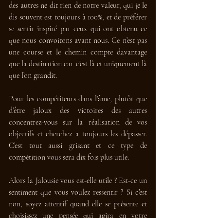
des autres ne dit rien de notre valeur, qui je le 
dis souvent est toujours à 100%, et de préférer 
se sentir inspiré par ceux qui ont obtenu ce 
que nous convoitons avant nous. Ce n’est pas 
une course et le chemin compte davantage 
que la destination car c’est là et uniquement là 
que l’on grandit. 
Pour les compétiteurs dans l’âme, plutôt que 
d’être jaloux des victoires des autres 
concentrez-vous sur la réalisation de vos 
objectifs et cherchez a toujours les dépasser. 
C’est tout aussi grisant et ce type de 
compétition vous sera dix fois plus utile.
Alors la Jalousie vous est-elle utile ? Est-ce un 
sentiment que vous voulez ressentir ? Si c’est 
non, soyez attentif quand elle se présente et 
choisissez une pensée qui agira en votre 