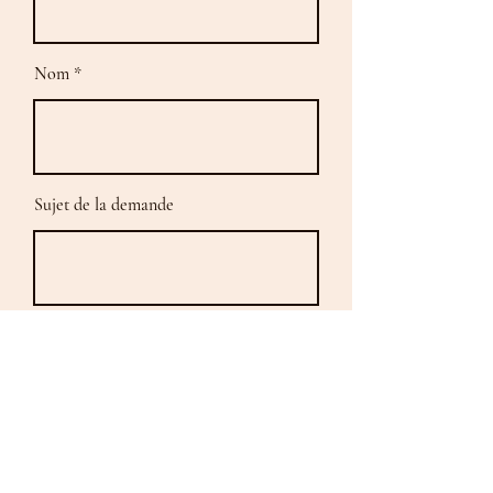
Nom
Sujet de la demande
Email
Dîtes-moi comment je peux vous
aider